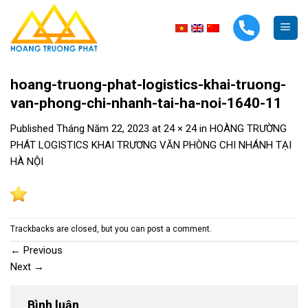
Skip
to
content
hoang-truong-phat-logistics-khai-truong-
van-phong-chi-nhanh-tai-ha-noi-1640-11
Published
Tháng Năm 22, 2023
at
24 × 24
in
HOÀNG TRƯỜNG
PHÁT LOGISTICS KHAI TRƯƠNG VĂN PHÒNG CHI NHÁNH TẠI
HÀ NỘI
Trackbacks are closed, but you can
post a comment
.
←
Previous
Next
→
Bình luận