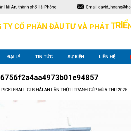
ận Hải An, thành phố Hải Phòng
Email:
david_hoang@ho
T
R
I
G
T
Y
C
Ổ
P
H
Ầ
N
Đ
Ầ
U
T
Ư
V
À
P
H
Á
T
Ể
ĐẠI LÝ
TIN TỨC
SỰ KIỆN
LIÊN HỆ
d6756f2a4aa4973b01e94857
I PICKLEBALL CLB HẢI AN LẦN THỨ II TRANH CÚP MÙA THU 2025