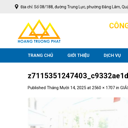
Skip
Địa chỉ: Số 08/188, đường Trung Lực, phường Đằng Lâm, Qu
to
content
C
Ô
N
TRANG CHỦ
GIỚI THIỆU
DỊCH VỤ
z7115351247403_c9332ae1
Published
Tháng Mười 14, 2025
at
2560 × 1707
in
GIẢ