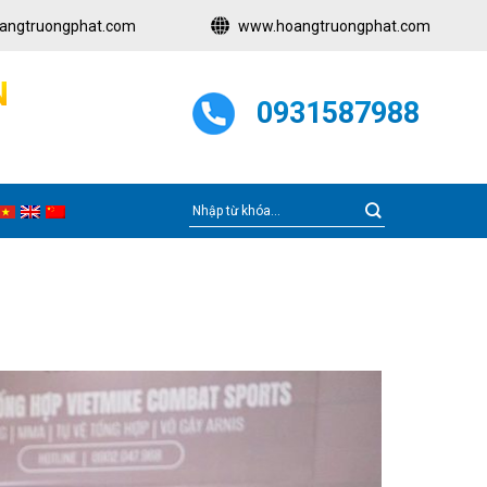
angtruongphat.com
www.hoangtruongphat.com
N
0931587988