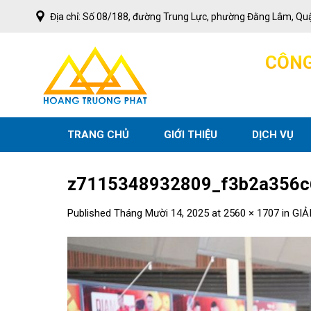
Skip
Địa chỉ: Số 08/188, đường Trung Lực, phường Đằng Lâm, Qu
to
content
C
Ô
N
TRANG CHỦ
GIỚI THIỆU
DỊCH VỤ
z7115348932809_f3b2a356c
Published
Tháng Mười 14, 2025
at
2560 × 1707
in
GIẢ