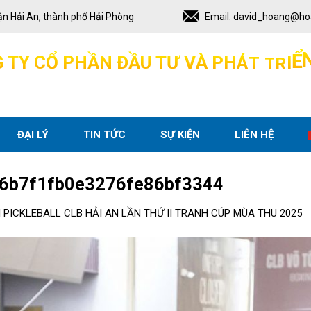
ận Hải An, thành phố Hải Phòng
Email:
david_hoang@ho
Ể
G
T
Y
C
Ổ
P
H
Ầ
N
Đ
Ầ
U
T
Ư
V
À
P
H
Á
T
T
R
I
ĐẠI LÝ
TIN TỨC
SỰ KIỆN
LIÊN HỆ
6b7f1fb0e3276fe86bf3344
I PICKLEBALL CLB HẢI AN LẦN THỨ II TRANH CÚP MÙA THU 2025