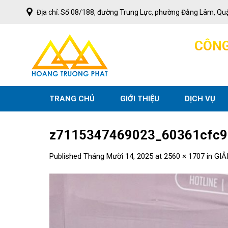
Skip
Địa chỉ: Số 08/188, đường Trung Lực, phường Đằng Lâm, Qu
to
content
C
Ô
N
TRANG CHỦ
GIỚI THIỆU
DỊCH VỤ
z7115347469023_60361cfc9
Published
Tháng Mười 14, 2025
at
2560 × 1707
in
GIẢ