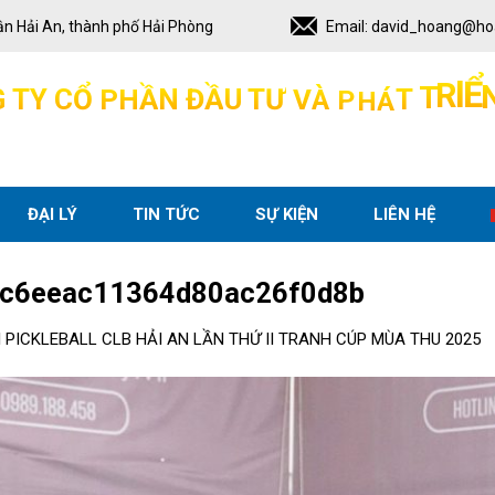
ận Hải An, thành phố Hải Phòng
Email:
david_hoang@ho
H
Á
T
G
T
Y
C
Ổ
P
H
Ầ
N
Đ
Ầ
U
T
Ư
V
À
P
T
R
Ể
I
ĐẠI LÝ
TIN TỨC
SỰ KIỆN
LIÊN HỆ
c6eeac11364d80ac26f0d8b
I PICKLEBALL CLB HẢI AN LẦN THỨ II TRANH CÚP MÙA THU 2025