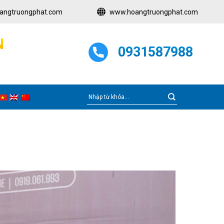
angtruongphat.com
www.hoangtruongphat.com
N
0931587988