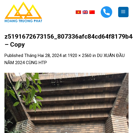
Skip
to
content
z5191672673156_807336afc84cd64f8179b4
– Copy
Published
Tháng Hai 28, 2024
at
1920 × 2560
in
DU XUÂN ĐẦU
NĂM 2024 CÙNG HTP