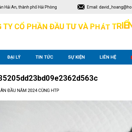
ận Hải An, thành phố Hải Phòng
Email:
david_hoang@ho
Ể
G
T
Y
C
Ổ
P
H
Ầ
N
Đ
Ầ
U
T
Ư
V
À
P
H
Á
T
T
R
I
ĐẠI LÝ
TIN TỨC
SỰ KIỆN
LIÊN HỆ
85205dd23bd09e2362d563c
UÂN ĐẦU NĂM 2024 CÙNG HTP