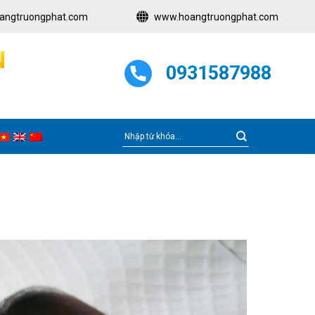
angtruongphat.com
www.hoangtruongphat.com
N
0931587988