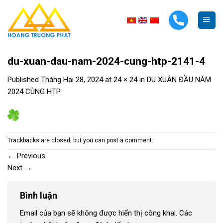
Skip
to
content
du-xuan-dau-nam-2024-cung-htp-2141-4
Published
Tháng Hai 28, 2024
at
24 × 24
in
DU XUÂN ĐẦU NĂM
2024 CÙNG HTP
Trackbacks are closed, but you can
post a comment
.
←
Previous
Next
→
Bình luận
Email của bạn sẽ không được hiển thị công khai.
Các