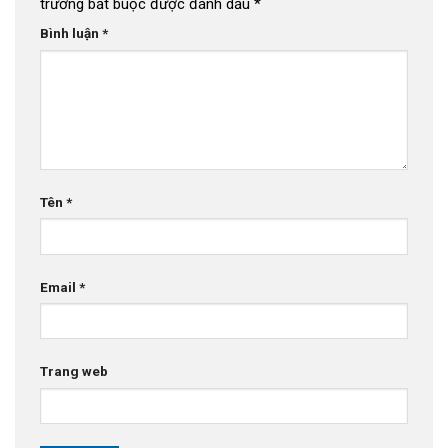
trường bắt buộc được đánh dấu
*
Bình luận
*
Tên
*
Email
*
Trang web