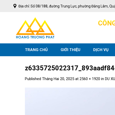
Skip
Địa chỉ: Số 08/188, đường Trung Lực, phường Đằng Lâm, Qu
to
content
C
Ô
N
TRANG CHỦ
GIỚI THIỆU
DỊCH VỤ
z6335725022317_893aadf84
Published
Tháng Hai 20, 2025
at
2560 × 1920
in
DU X