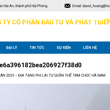
ận Hải An, thành phố Hải Phòng
Email:
david_hoang@ho
I
Ể
G
T
Y
C
Ổ
P
H
Ầ
N
Đ
Ầ
U
T
Ư
V
À
P
H
Á
T
T
R
ĐẠI LÝ
TIN TỨC
SỰ KIỆN
LIÊN HỆ
e6a396182bea206927f38d0
UÂN 2025 – ĐỊA TẠNG PHI LAI TỰ QUẦN THỂ TAM CHÚC HÀ NAM