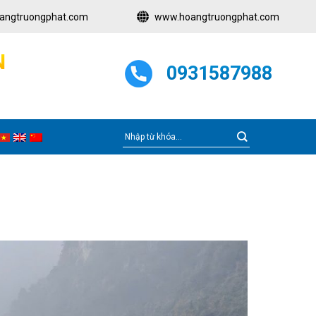
angtruongphat.com
www.hoangtruongphat.com
N
0931587988