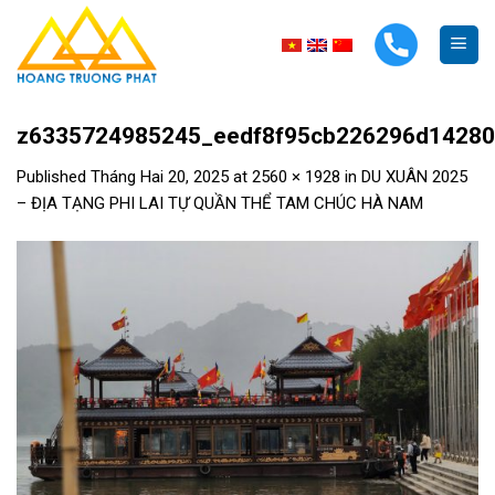
Skip
to
content
z6335724985245_eedf8f95cb226296d14280
Published
Tháng Hai 20, 2025
at
2560 × 1928
in
DU XUÂN 2025
– ĐỊA TẠNG PHI LAI TỰ QUẦN THỂ TAM CHÚC HÀ NAM