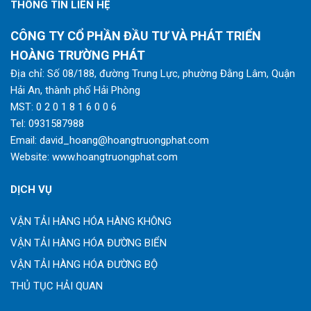
THÔNG TIN LIÊN HỆ
CÔNG TY CỔ PHẦN ĐẦU TƯ VÀ PHÁT TRIỂN
HOÀNG TRƯỜNG PHÁT
Địa chỉ: Số 08/188, đường Trung Lực, phường Đằng Lâm, Quận
Hải An, thành phố Hải Phòng
MST: 0 2 0 1 8 1 6 0 0 6
Tel:
0931587988
Email:
david_hoang@hoangtruongphat.com
Website:
www.hoangtruongphat.com
DỊCH VỤ
VẬN TẢI HÀNG HÓA HÀNG KHÔNG
VẬN TẢI HÀNG HÓA ĐƯỜNG BIỂN
VẬN TẢI HÀNG HÓA ĐƯỜNG BỘ
THỦ TỤC HẢI QUAN