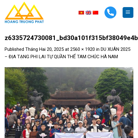
Skip
to
content
z6335724730081_bd30a101f315bf38049e4b
Published
Tháng Hai 20, 2025
at
2560 × 1920
in
DU XUÂN 2025
– ĐỊA TẠNG PHI LAI TỰ QUẦN THỂ TAM CHÚC HÀ NAM