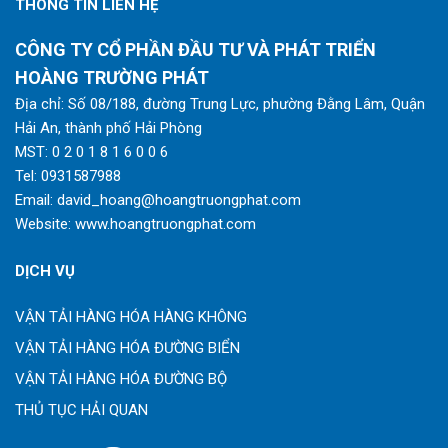
THÔNG TIN LIÊN HỆ
CÔNG TY CỔ PHẦN ĐẦU TƯ VÀ PHÁT TRIỂN
HOÀNG TRƯỜNG PHÁT
Địa chỉ: Số 08/188, đường Trung Lực, phường Đằng Lâm, Quận
Hải An, thành phố Hải Phòng
MST: 0 2 0 1 8 1 6 0 0 6
Tel:
0931587988
Email:
david_hoang@hoangtruongphat.com
Website:
www.hoangtruongphat.com
DỊCH VỤ
VẬN TẢI HÀNG HÓA HÀNG KHÔNG
VẬN TẢI HÀNG HÓA ĐƯỜNG BIỂN
VẬN TẢI HÀNG HÓA ĐƯỜNG BỘ
THỦ TỤC HẢI QUAN