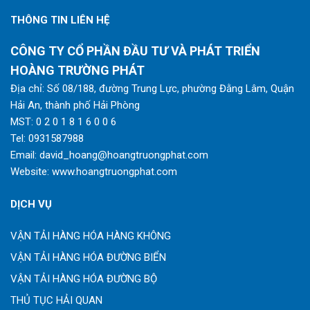
THÔNG TIN LIÊN HỆ
CÔNG TY CỔ PHẦN ĐẦU TƯ VÀ PHÁT TRIỂN
HOÀNG TRƯỜNG PHÁT
Địa chỉ: Số 08/188, đường Trung Lực, phường Đằng Lâm, Quận
Hải An, thành phố Hải Phòng
MST: 0 2 0 1 8 1 6 0 0 6
Tel:
0931587988
Email:
david_hoang@hoangtruongphat.com
Website:
www.hoangtruongphat.com
DỊCH VỤ
VẬN TẢI HÀNG HÓA HÀNG KHÔNG
VẬN TẢI HÀNG HÓA ĐƯỜNG BIỂN
VẬN TẢI HÀNG HÓA ĐƯỜNG BỘ
THỦ TỤC HẢI QUAN