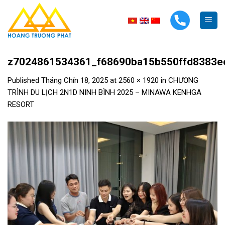
Skip
to
content
z7024861534361_f68690ba15b550ffd8383e
Published
Tháng Chín 18, 2025
at
2560 × 1920
in
CHƯƠNG
TRÌNH DU LỊCH 2N1D NINH BÌNH 2025 – MINAWA KENHGA
RESORT