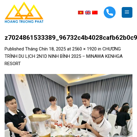
Skip
to
content
z7024861533389_96732c4b4028cafb62b0c9
Published
Tháng Chín 18, 2025
at
2560 × 1920
in
CHƯƠNG
TRÌNH DU LỊCH 2N1D NINH BÌNH 2025 – MINAWA KENHGA
RESORT