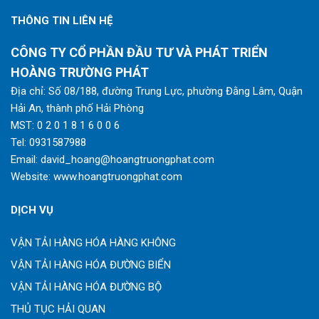
THÔNG TIN LIÊN HỆ
CÔNG TY CỔ PHẦN ĐẦU TƯ VÀ PHÁT TRIỂN
HOÀNG TRƯỜNG PHÁT
Địa chỉ: Số 08/188, đường Trung Lực, phường Đằng Lâm, Quận
Hải An, thành phố Hải Phòng
MST: 0 2 0 1 8 1 6 0 0 6
Tel:
0931587988
Email:
david_hoang@hoangtruongphat.com
Website:
www.hoangtruongphat.com
DỊCH VỤ
VẬN TẢI HÀNG HÓA HÀNG KHÔNG
VẬN TẢI HÀNG HÓA ĐƯỜNG BIỂN
VẬN TẢI HÀNG HÓA ĐƯỜNG BỘ
THỦ TỤC HẢI QUAN