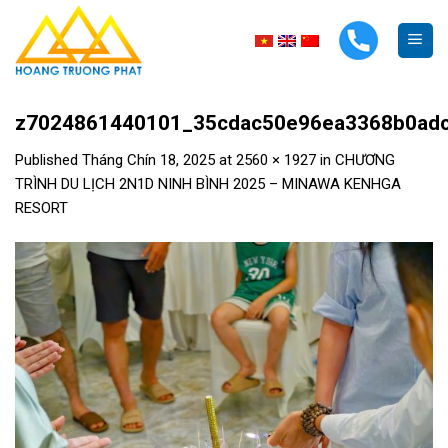
Skip
to
content
z7024861440101_35cdac50e96ea3368b0ad
Published
Tháng Chín 18, 2025
at
2560 × 1927
in
CHƯƠNG
TRÌNH DU LỊCH 2N1D NINH BÌNH 2025 – MINAWA KENHGA
RESORT