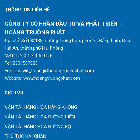
THÔNG TIN LIÊN HỆ
CÔNG TY CỔ PHẦN ĐẦU TƯ VÀ PHÁT TRIỂN
HOÀNG TRƯỜNG PHÁT
Địa chỉ: Số 08/188, đường Trung Lực, phường Đằng Lâm, Quận
Hải An, thành phố Hải Phòng
MST: 0 2 0 1 8 1 6 0 0 6
Tel:
0931587988
Email:
david_hoang@hoangtruongphat.com
Website:
www.hoangtruongphat.com
DỊCH VỤ
VẬN TẢI HÀNG HÓA HÀNG KHÔNG
VẬN TẢI HÀNG HÓA ĐƯỜNG BIỂN
VẬN TẢI HÀNG HÓA ĐƯỜNG BỘ
THỦ TỤC HẢI QUAN