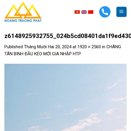
Skip
to
content
z6148925932755_024b5cd08401da1f9ed43
Published
Tháng Mười Hai 20, 2024
at
1920 × 2560
in
CHÀNG
TÂN BINH ĐẦU KÉO MỚI GIA NHẬP HTP