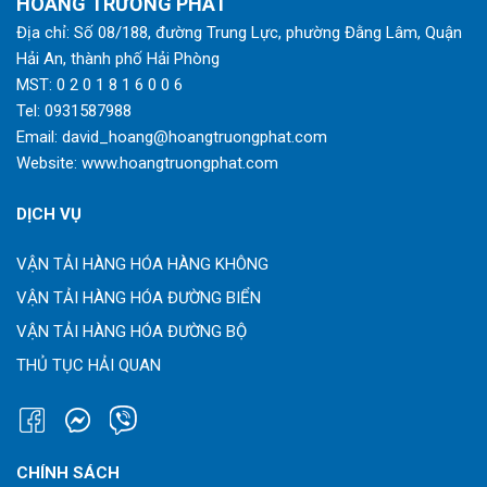
HOÀNG TRƯỜNG PHÁT
Địa chỉ: Số 08/188, đường Trung Lực, phường Đằng Lâm, Quận
Hải An, thành phố Hải Phòng
MST: 0 2 0 1 8 1 6 0 0 6
Tel:
0931587988
Email:
david_hoang@hoangtruongphat.com
Website:
www.hoangtruongphat.com
DỊCH VỤ
VẬN TẢI HÀNG HÓA HÀNG KHÔNG
VẬN TẢI HÀNG HÓA ĐƯỜNG BIỂN
VẬN TẢI HÀNG HÓA ĐƯỜNG BỘ
THỦ TỤC HẢI QUAN
CHÍNH SÁCH