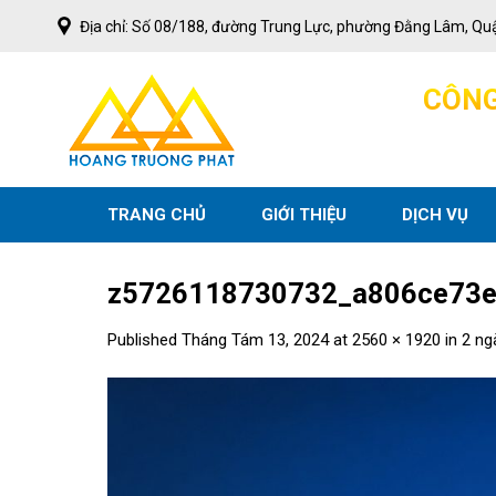
Skip
Địa chỉ: Số 08/188, đường Trung Lực, phường Đằng Lâm, Qu
to
content
C
Ô
N
TRANG CHỦ
GIỚI THIỆU
DỊCH VỤ
z5726118730732_a806ce73e
Published
Tháng Tám 13, 2024
at
2560 × 1920
in
2 ng