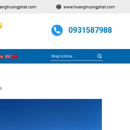
angtruongphat.com
www.hoangtruongphat.com
N
0931587988
P