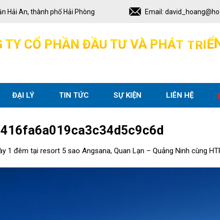
ận Hải An, thành phố Hải Phòng
Email:
david_hoang@ho
I
Ể
G
T
Y
C
Ổ
P
H
Ầ
N
Đ
Ầ
U
T
Ư
V
À
P
H
Á
T
T
R
ĐẠI LÝ
TIN TỨC
SỰ KIỆN
LIÊN HỆ
416fa6a019ca3c34d5c9c6d
ày 1 đêm tại resort 5 sao Angsana, Quan Lạn – Quảng Ninh cùng HT