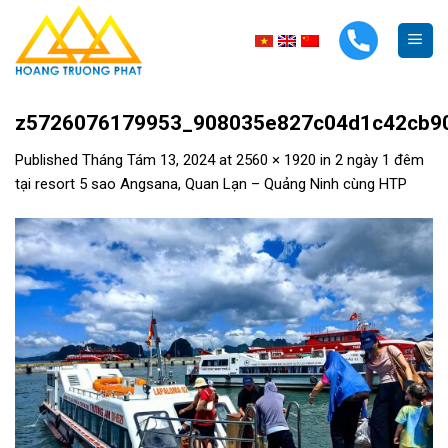
Skip
to
content
z5726076179953_908035e827c04d1c42cb9
Published
Tháng Tám 13, 2024
at
2560 × 1920
in
2 ngày 1 đêm
tại resort 5 sao Angsana, Quan Lạn – Quảng Ninh cùng HTP