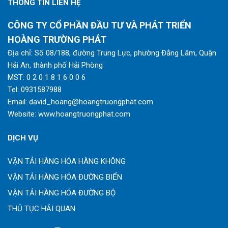
THÔNG TIN LIÊN HỆ
CÔNG TY CỔ PHẦN ĐẦU TƯ VÀ PHÁT TRIỂN
HOÀNG TRƯỜNG PHÁT
Địa chỉ: Số 08/188, đường Trung Lực, phường Đằng Lâm, Quận
Hải An, thành phố Hải Phòng
MST: 0 2 0 1 8 1 6 0 0 6
Tel:
0931587988
Email:
david_hoang@hoangtruongphat.com
Website:
www.hoangtruongphat.com
DỊCH VỤ
VẬN TẢI HÀNG HÓA HÀNG KHÔNG
VẬN TẢI HÀNG HÓA ĐƯỜNG BIỂN
VẬN TẢI HÀNG HÓA ĐƯỜNG BỘ
THỦ TỤC HẢI QUAN