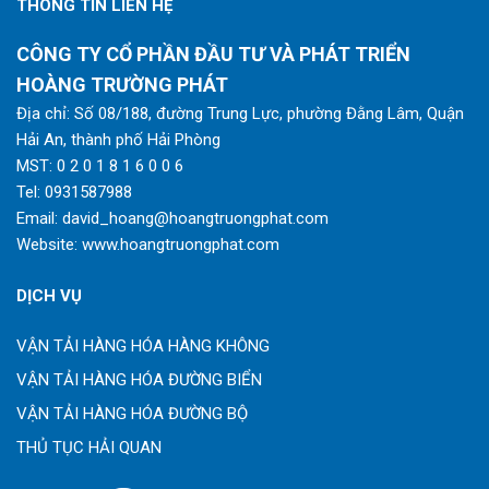
THÔNG TIN LIÊN HỆ
CÔNG TY CỔ PHẦN ĐẦU TƯ VÀ PHÁT TRIỂN
HOÀNG TRƯỜNG PHÁT
Địa chỉ: Số 08/188, đường Trung Lực, phường Đằng Lâm, Quận
Hải An, thành phố Hải Phòng
MST: 0 2 0 1 8 1 6 0 0 6
Tel:
0931587988
Email:
david_hoang@hoangtruongphat.com
Website:
www.hoangtruongphat.com
DỊCH VỤ
VẬN TẢI HÀNG HÓA HÀNG KHÔNG
VẬN TẢI HÀNG HÓA ĐƯỜNG BIỂN
VẬN TẢI HÀNG HÓA ĐƯỜNG BỘ
THỦ TỤC HẢI QUAN