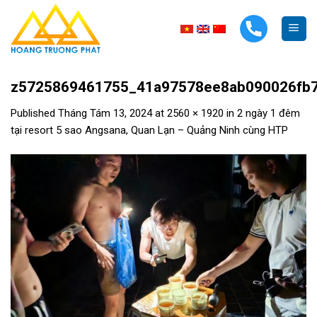
Skip
to
content
z5725869461755_41a97578ee8ab090026fb
Published
Tháng Tám 13, 2024
at
2560 × 1920
in
2 ngày 1 đêm
tại resort 5 sao Angsana, Quan Lạn – Quảng Ninh cùng HTP