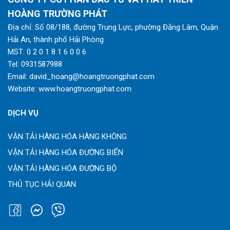
HOÀNG TRƯỜNG PHÁT
Địa chỉ: Số 08/188, đường Trung Lực, phường Đằng Lâm, Quận
Hải An, thành phố Hải Phòng
MST: 0 2 0 1 8 1 6 0 0 6
Tel:
0931587988
Email:
david_hoang@hoangtruongphat.com
Website:
www.hoangtruongphat.com
DỊCH VỤ
VẬN TẢI HÀNG HÓA HÀNG KHÔNG
VẬN TẢI HÀNG HÓA ĐƯỜNG BIỂN
VẬN TẢI HÀNG HÓA ĐƯỜNG BỘ
THỦ TỤC HẢI QUAN