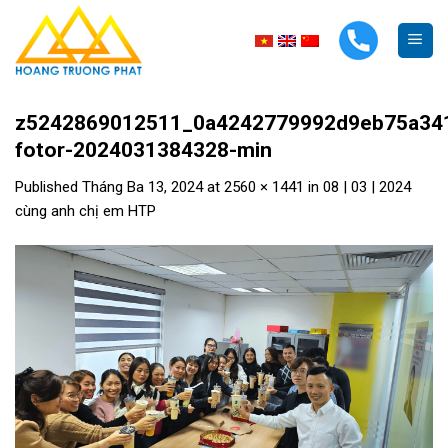
Skip
to
content
z5242869012511_0a4242779992d9eb75a34
fotor-2024031384328-min
Published
Tháng Ba 13, 2024
at
2560 × 1441
in
08 | 03 | 2024
cùng anh chị em HTP