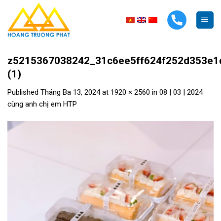
Skip
to
content
z5215367038242_31c6ee5ff624f252d353e1
(1)
Published
Tháng Ba 13, 2024
at
1920 × 2560
in
08 | 03 | 2024
cùng anh chị em HTP