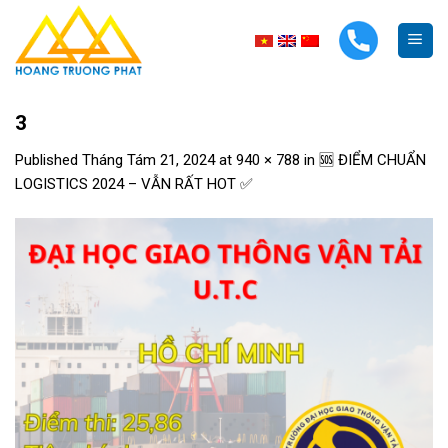
Skip
to
content
3
Published
Tháng Tám 21, 2024
at
940 × 788
in
🆘 ĐIỂM CHUẨN
LOGISTICS 2024 – VẪN RẤT HOT ✅