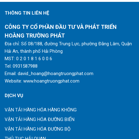
THÔNG TIN LIÊN HỆ
CÔNG TY CỔ PHẦN ĐẦU TƯ VÀ PHÁT TRIỂN
HOÀNG TRƯỜNG PHÁT
Địa chỉ: Số 08/188, đường Trung Lực, phường Đằng Lâm, Quận
Hải An, thành phố Hải Phòng
MST: 0 2 0 1 8 1 6 0 0 6
Tel:
0931587988
Email:
david_hoang@hoangtruongphat.com
Website:
www.hoangtruongphat.com
DỊCH VỤ
VẬN TẢI HÀNG HÓA HÀNG KHÔNG
VẬN TẢI HÀNG HÓA ĐƯỜNG BIỂN
VẬN TẢI HÀNG HÓA ĐƯỜNG BỘ
THỦ TỤC HẢI QUAN