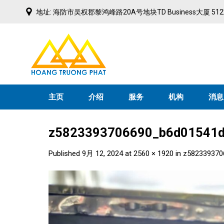
Skip
地址: 海防市吴权郡黎鸿峰路20A号地块TD Business大厦 51
to
content
主页
介绍
服务
机构
消息
z5823393706690_b6d01541d
Published
9月 12, 2024
at
2560 × 1920
in
z582339370