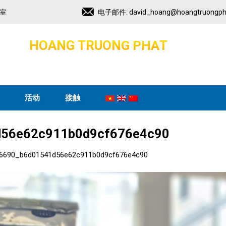
2室
电子邮件:
david_hoang@hoangtruongph
H
O
A
N
G
T
R
U
O
N
G
P
H
A
T
股
份
展
发
公
和
资
投
司
活动
接触
56e62c911b0d9cf676e4c90
6690_b6d01541d56e62c911b0d9cf676e4c90