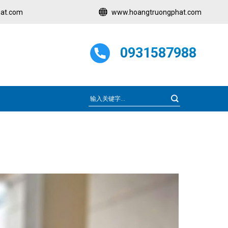
at.com
www.hoangtruongphat.com
0931587988