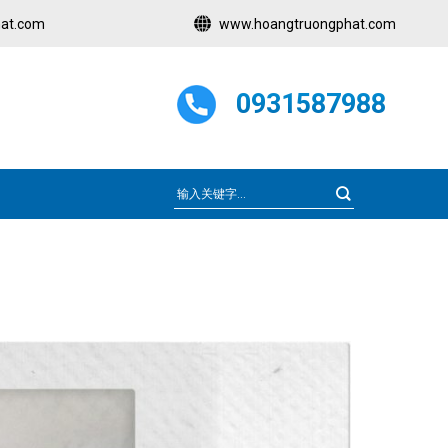
at.com
www.hoangtruongphat.com
0931587988