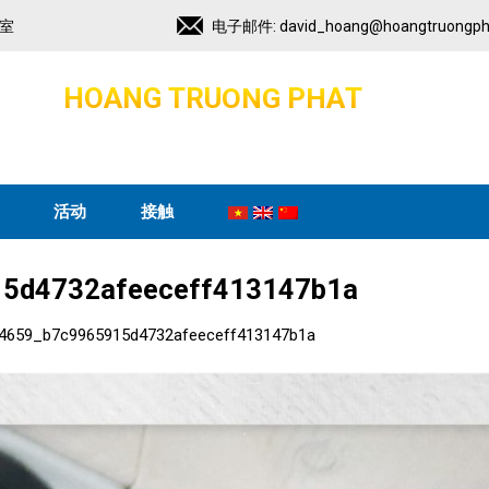
2室
电子邮件:
david_hoang@hoangtruongph
H
O
A
N
G
T
R
U
O
N
G
P
H
A
T
投
资
和
发
展
活动
接触
5d4732afeeceff413147b1a
4659_b7c9965915d4732afeeceff413147b1a