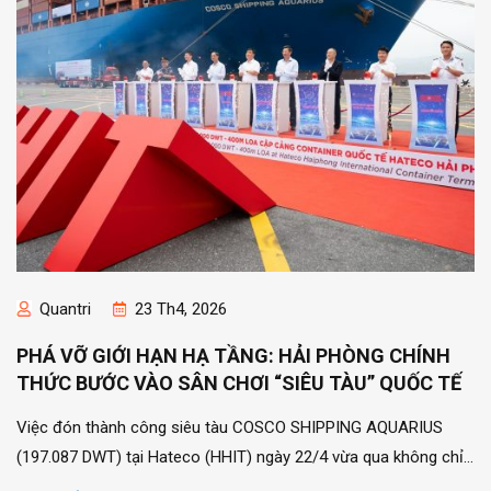
Quantri
23 Th4, 2026
PHÁ VỠ GIỚI HẠN HẠ TẦNG: HẢI PHÒNG CHÍNH
THỨC BƯỚC VÀO SÂN CHƠI “SIÊU TÀU” QUỐC TẾ
Việc đón thành công siêu tàu COSCO SHIPPING AQUARIUS
(197.087 DWT) tại Hateco (HHIT) ngày 22/4 vừa qua không chỉ
là một kỷ lục về con số, mà là một...