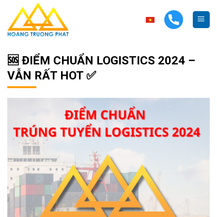
Skip
to
content
🆘 ĐIỂM CHUẨN LOGISTICS 2024 –
VẪN RẤT HOT ✅