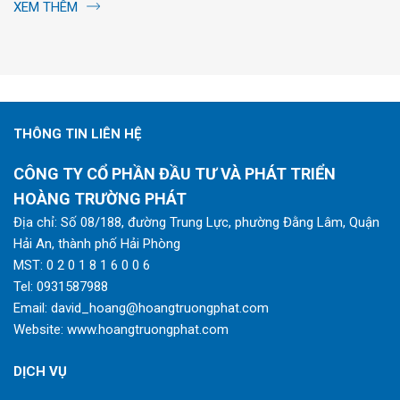
XEM THÊM
THÔNG TIN LIÊN HỆ
CÔNG TY CỔ PHẦN ĐẦU TƯ VÀ PHÁT TRIỂN
HOÀNG TRƯỜNG PHÁT
Địa chỉ: Số 08/188, đường Trung Lực, phường Đằng Lâm, Quận
Hải An, thành phố Hải Phòng
MST: 0 2 0 1 8 1 6 0 0 6
Tel:
0931587988
Email:
david_hoang@hoangtruongphat.com
Website:
www.hoangtruongphat.com
DỊCH VỤ