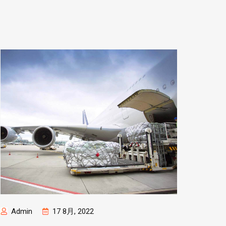
Admin
17 8月, 2022
Adm