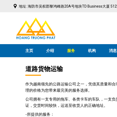
Skip
地址: 海防市吴权郡黎鸿峰路20A号地块TD Business大厦 51
to
content
主页
介绍
服务
机构
消息
道路货物运输
作为越南领先的公路运输公司之一，凭借其质量和合理
理的价格为您带来最完美的服务选择。
公司拥有一支专用的拖车、各类卡车的车队，一支负责
证，交货时间较快，运送至收货人的正确地址。
-所提供的服务：