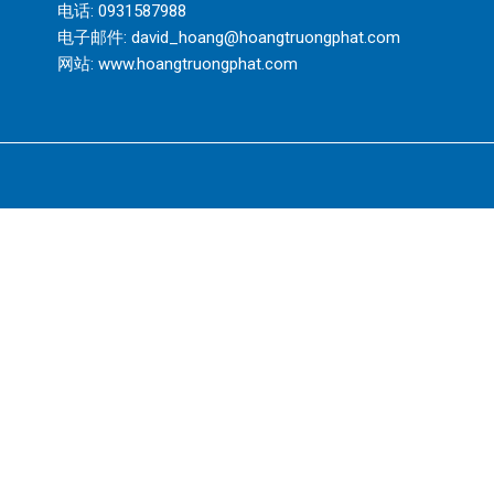
电话:
0931587988
电子邮件:
david_hoang@hoangtruongphat.com
网站:
www.hoangtruongphat.com