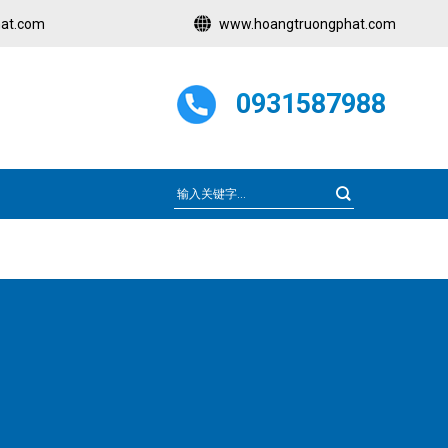
at.com
www.hoangtruongphat.com
0931587988