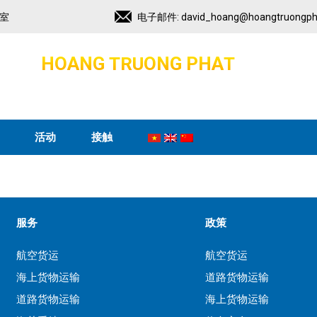
2室
电子邮件:
david_hoang@hoangtruongph
T
A
G
T
H
R
H
O
A
N
U
O
P
N
G
活动
接触
服务
政策
航空货运
航空货运
海上货物运输
道路货物运输
道路货物运输
海上货物运输